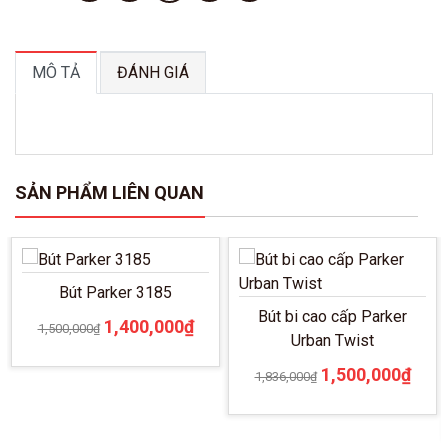
lượng
MÔ TẢ
ĐÁNH GIÁ
SẢN PHẨM LIÊN QUAN
Bút Parker 3185
Bút bi cao cấp Parker
Giá
Giá
1,400,000
₫
1,500,000
₫
Urban Twist
gốc
hiện
Giá
Giá
1,500,000
₫
là:
tại
1,836,000
₫
gốc
hiện
1,500,000₫.
là:
là:
tại
1,400,000₫.