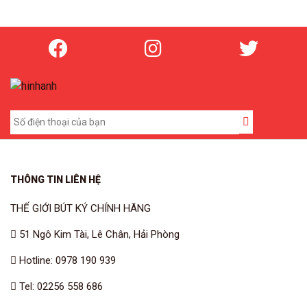
1,836,000₫.
là:
1,50
THÔNG TIN LIÊN HỆ
THẾ GIỚI BÚT KÝ CHÍNH HÃNG
51 Ngô Kim Tài, Lê Chân, Hải Phòng
Hotline: 0978 190 939
Tel: 02256 558 686