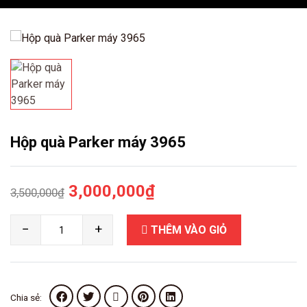
Hộp quà Parker máy 3965
Giá
Giá
3,000,000
₫
3,500,000
₫
gốc
hiện
Hộp
−
+
THÊM VÀO GIỎ
là:
tại
quà
Parker
3,500,000₫.
là:
máy
3,000,000₫.
3965
Chia sẻ:
số