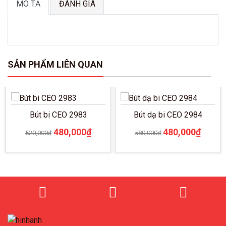
MÔ TẢ
ĐÁNH GIÁ
SẢN PHẨM LIÊN QUAN
Bút bi CEO 2983
Bút dạ bi CEO 2984
Giá
Giá
Giá
Giá
480,000
₫
480,000
₫
520,000
₫
580,000
₫
gốc
hiện
gốc
hiện
là:
tại
là:
tại
520,000₫.
là:
580,000₫.
là:
480,000₫.
480,0