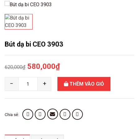
Bút dạ bi CEO 3903
Giá
Giá
580,000
₫
620,000
₫
gốc
hiện
Bút
−
+
THÊM VÀO GIỎ
là:
tại
dạ
bi
620,000₫.
là:
CEO
580,000₫.
3903
Chia sẻ:
số
lượng